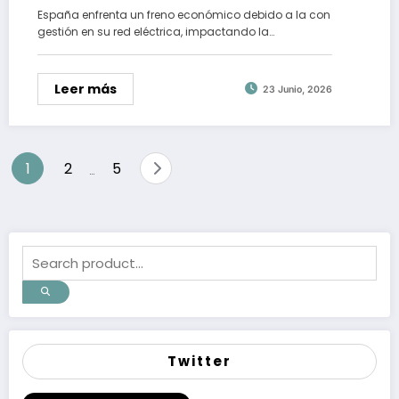
España enfrenta un freno económico debido a la con
gestión en su red eléctrica, impactando la…
Leer más
23 Junio, 2026
Paginación
1
2
5
…
de
entradas
Twitter