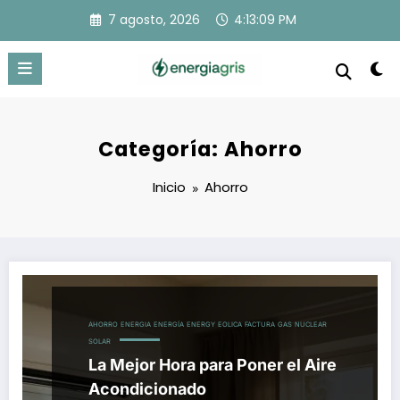
Saltar
7 agosto, 2026
4:13:10 PM
al
contenido
Categoría: Ahorro
Inicio
Ahorro
AHORRO
ENERGIA
ENERGÍA
ENERGY
EOLICA
FACTURA
GAS
NUCLEAR
SOLAR
La Mejor Hora para Poner el Aire
Acondicionado