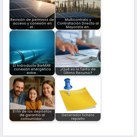
Revisión de permisos de
Multicontrato y
acceso y conexión en
Contratación Directa al
el…
Mayorista en…
El hidroducto BarMAR:
conexión energética
¿Qué es la Tarifa de
entre…
Último Recurso?
El fin de los depósitos
de garantía al
Generador fichero
consumidor:…
reparto