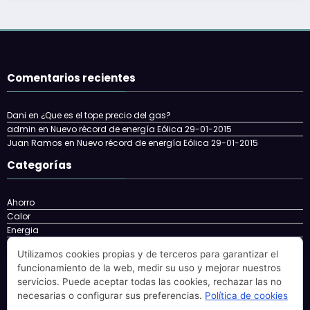
Comentarios recientes
Dani
en
¿Que es el tope precio del gas?
admin
en
Nuevo récord de energía Eólica 29-01-2015
Juan Ramos
en
Nuevo récord de energía Eólica 29-01-2015
Categorías
Ahorro
Calor
Energia
Energía
Utilizamos cookies propias y de terceros para garantizar el
energy
funcionamiento de la web, medir su uso y mejorar nuestros
Eolica
servicios. Puede aceptar todas las cookies, rechazar las no
Factura
necesarias o configurar sus preferencias.
Política de cookies
Gas