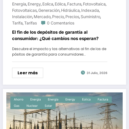
Energía
Energy
Eolica
Eólica
Factura
Fotovoltaica
,
,
,
,
,
,
Fotovoltaicas
Generación
Hidráulica
Indexada
,
,
,
,
Instalación
Mercado
Precio
Precios
Suministro
,
,
,
,
,
Tarifa
Tarifas
0 Comentarios
,
El fin de los depósitos de garantía al
consumidor: ¿Qué cambios nos esperan?
Descubre el impacto y las alternativas al fin de los de
pósitos de garantía para consumidores…
Leer más
31 Julio, 2026
Ahorro
Energia
Energía
Energy
Eolica
Factura
Gas
Nuclear
Solar