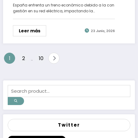
España enfrenta un freno económico debido a la con
gestión en su red eléctrica, impactando la…
Leer más
23 Junio, 2026
Paginación
1
2
10
…
de
entradas
Twitter