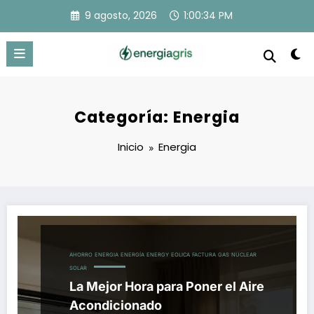
Saltar
9 agosto, 2026
1:00:35 PM
al
contenido
Categoría: Energia
Inicio
Energia
AHORRO
ENERGIA
ENERGÍA
ENERGY
EOLICA
FACTURA
GAS
NUCLEAR
SOLAR
La Mejor Hora para Poner el Aire
Acondicionado