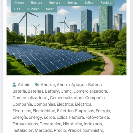
Ahorro
Energia
Energía
Energy
Eolica
Factura
Gas
Nuclear
Solar
Admin
Ahorrar
Ahorro
Apagón
Batería
,
,
,
,
Bateria
Baterías
Battery
Cnmc
Comercializadora
,
,
,
,
,
Comercializadoras
Comericalizadora
Compañia
,
,
,
Compañía
Compañías
Electrica
Eléctrica
,
,
,
,
Eléctricas
Electricidad
Eléctrico
Empresas
Energia
,
,
,
,
,
Energía
Energy
Eolica
Eólica
Factura
Fotovoltaica
,
,
,
,
,
,
Fotovoltaicas
Generación
Hidráulica
Indexada
,
,
,
,
Instalación
Mercado
Precio
Precios
Suministro
,
,
,
,
,