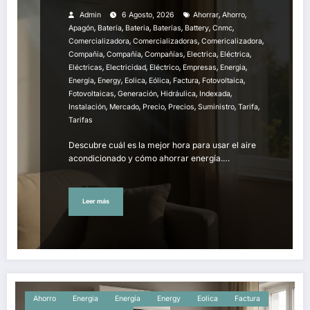
,
,
Admin
6 Agosto, 2026
Ahorrar
Ahorro
,
,
,
,
,
,
Apagón
Batería
Bateria
Baterías
Battery
Cnmc
,
,
,
Comercializadora
Comercializadoras
Comericalizadora
,
,
,
,
,
Compañia
Compañía
Compañías
Electrica
Eléctrica
,
,
,
,
,
Eléctricas
Electricidad
Eléctrico
Empresas
Energia
,
,
,
,
,
,
Energía
Energy
Eolica
Eólica
Factura
Fotovoltaica
,
,
,
,
Fotovoltaicas
Generación
Hidráulica
Indexada
,
,
,
,
,
,
Instalación
Mercado
Precio
Precios
Suministro
Tarifa
Tarifas
Descubre cuál es la mejor hora para usar el aire
acondicionado y cómo ahorrar energía.…
Leer más
Ahorro
Energia
Energía
Energy
Eolica
Factura