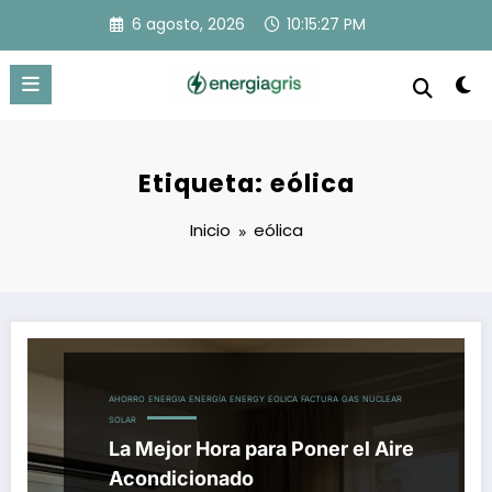
Saltar
6 agosto, 2026
10:15:28 PM
al
contenido
Etiqueta: eólica
Inicio
eólica
AHORRO
ENERGIA
ENERGÍA
ENERGY
EOLICA
FACTURA
GAS
NUCLEAR
SOLAR
La Mejor Hora para Poner el Aire
Acondicionado