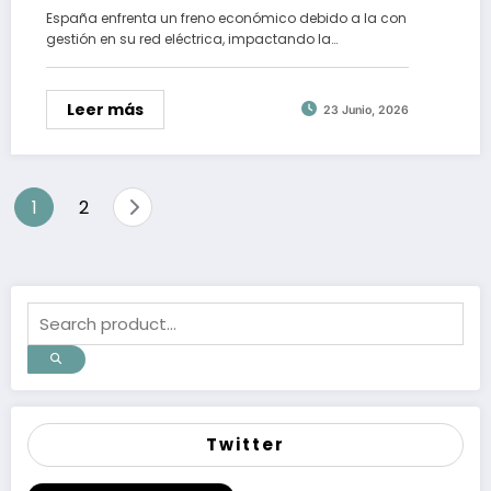
España enfrenta un freno económico debido a la con
gestión en su red eléctrica, impactando la…
Leer más
23 Junio, 2026
Paginación
1
2
de
entradas
Twitter