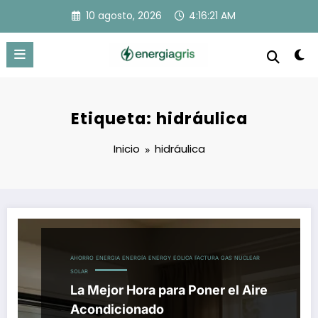
Saltar
10 agosto, 2026
4:16:22 AM
al
contenido
Etiqueta: hidráulica
Inicio
hidráulica
AHORRO
ENERGIA
ENERGÍA
ENERGY
EOLICA
FACTURA
GAS
NUCLEAR
SOLAR
La Mejor Hora para Poner el Aire
Acondicionado