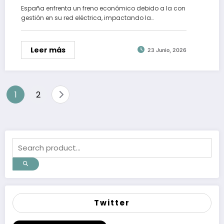
España enfrenta un freno económico debido a la con
gestión en su red eléctrica, impactando la…
Leer más
23 Junio, 2026
Paginación
1
2
de
entradas
Twitter