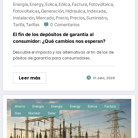
Energía
Energy
Eolica
Eólica
Factura
Fotovoltaica
,
,
,
,
,
,
Fotovoltaicas
Generación
Hidráulica
Indexada
,
,
,
,
Instalación
Mercado
Precio
Precios
Suministro
,
,
,
,
,
Tarifa
Tarifas
0 Comentarios
,
El fin de los depósitos de garantía al
consumidor: ¿Qué cambios nos esperan?
Descubre el impacto y las alternativas al fin de los de
pósitos de garantía para consumidores…
Leer más
31 Julio, 2026
Ahorro
Energia
Energía
Energy
Eolica
Factura
Gas
Nuclear
Solar