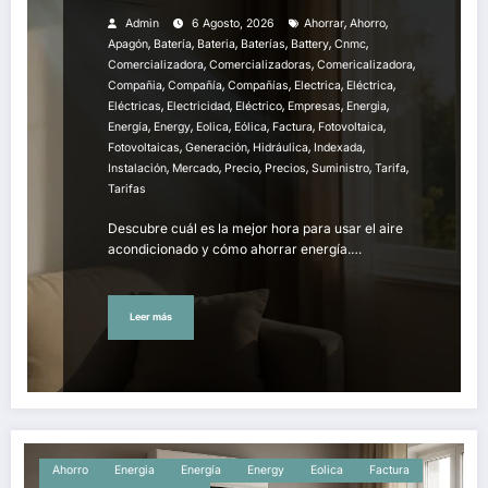
,
,
Admin
6 Agosto, 2026
Ahorrar
Ahorro
,
,
,
,
,
,
Apagón
Batería
Bateria
Baterías
Battery
Cnmc
,
,
,
Comercializadora
Comercializadoras
Comericalizadora
,
,
,
,
,
Compañia
Compañía
Compañías
Electrica
Eléctrica
,
,
,
,
,
Eléctricas
Electricidad
Eléctrico
Empresas
Energia
,
,
,
,
,
,
Energía
Energy
Eolica
Eólica
Factura
Fotovoltaica
,
,
,
,
Fotovoltaicas
Generación
Hidráulica
Indexada
,
,
,
,
,
,
Instalación
Mercado
Precio
Precios
Suministro
Tarifa
Tarifas
Descubre cuál es la mejor hora para usar el aire
acondicionado y cómo ahorrar energía.…
Leer más
Ahorro
Energia
Energía
Energy
Eolica
Factura