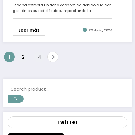
España enfrenta un freno económico debido a la con
gestión en su red eléctrica, impactando la…
Leer más
23 Junio, 2026
Paginación
1
2
4
…
de
entradas
Twitter