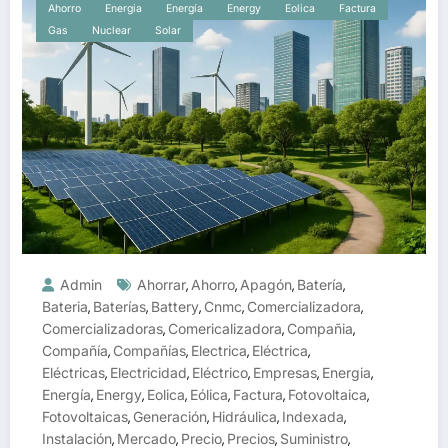
Ahorro
Energia
Energía
Energy
Eolica
Factura
Gas
Nuclear
Solar
Admin
Ahorrar
Ahorro
Apagón
Batería
,
,
,
,
Bateria
Baterías
Battery
Cnmc
Comercializadora
,
,
,
,
,
Comercializadoras
Comericalizadora
Compañia
,
,
,
Compañía
Compañías
Electrica
Eléctrica
,
,
,
,
Eléctricas
Electricidad
Eléctrico
Empresas
Energia
,
,
,
,
,
Energía
Energy
Eolica
Eólica
Factura
Fotovoltaica
,
,
,
,
,
,
Fotovoltaicas
Generación
Hidráulica
Indexada
,
,
,
,
Instalación
Mercado
Precio
Precios
Suministro
,
,
,
,
,