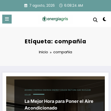
Saltar
7 agosto, 2026
6:08:25 AM
al
contenido
Etiqueta: compañia
Inicio
compañia
AHORRO
ENERGIA
ENERGÍA
ENERGY
EOLICA
FACTURA
GAS
NUCLEAR
SOLAR
La Mejor Hora para Poner el Aire
Acondicionado