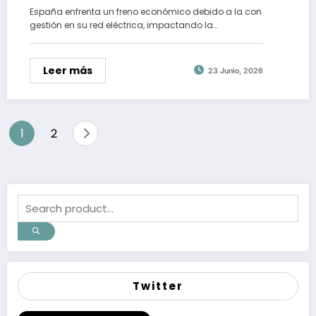
España enfrenta un freno económico debido a la con
gestión en su red eléctrica, impactando la…
Leer más
23 Junio, 2026
Paginación
1
2
de
entradas
Twitter