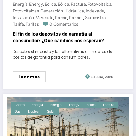
Energía
Energy
Eolica
Eólica
Factura
Fotovoltaica
,
,
,
,
,
,
Fotovoltaicas
Generación
Hidráulica
Indexada
,
,
,
,
Instalación
Mercado
Precio
Precios
Suministro
,
,
,
,
,
Tarifa
Tarifas
0 Comentarios
,
El fin de los depósitos de garantía al
consumidor: ¿Qué cambios nos esperan?
Descubre el impacto y las alternativas al fin de los de
pósitos de garantía para consumidores…
Leer más
31 Julio, 2026
Ahorro
Energia
Energía
Energy
Eolica
Factura
Gas
Nuclear
Solar