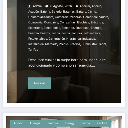
,
,
Admin
6 Agosto, 2026
Ahorrar
Ahorro
,
,
,
,
,
,
Apagón
Batería
Bateria
Baterías
Battery
Cnmc
,
,
,
Comercializadora
Comercializadoras
Comericalizadora
,
,
,
,
,
Compañia
Compañía
Compañías
Electrica
Eléctrica
,
,
,
,
,
Eléctricas
Electricidad
Eléctrico
Empresas
Energia
,
,
,
,
,
,
Energía
Energy
Eolica
Eólica
Factura
Fotovoltaica
,
,
,
,
Fotovoltaicas
Generación
Hidráulica
Indexada
,
,
,
,
,
,
Instalación
Mercado
Precio
Precios
Suministro
Tarifa
Tarifas
Descubre cuál es la mejor hora para usar el aire
acondicionado y cómo ahorrar energía.…
Leer más
Ahorro
Energia
Energía
Energy
Eolica
Factura