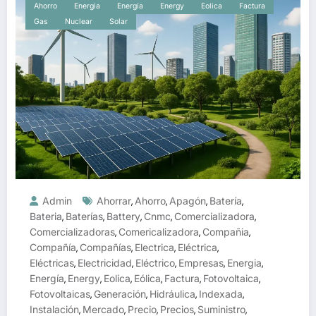
Ahorro
Energia
Energía
Energy
Eolica
Factura
Gas
Nuclear
Solar
Admin
Ahorrar
Ahorro
Apagón
Batería
,
,
,
,
Bateria
Baterías
Battery
Cnmc
Comercializadora
,
,
,
,
,
Comercializadoras
Comericalizadora
Compañia
,
,
,
Compañía
Compañías
Electrica
Eléctrica
,
,
,
,
Eléctricas
Electricidad
Eléctrico
Empresas
Energia
,
,
,
,
,
Energía
Energy
Eolica
Eólica
Factura
Fotovoltaica
,
,
,
,
,
,
Fotovoltaicas
Generación
Hidráulica
Indexada
,
,
,
,
Instalación
Mercado
Precio
Precios
Suministro
,
,
,
,
,