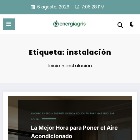
Saltar
6 agosto, 2026
7:06:29 PM
al
contenido
Etiqueta: instalación
Inicio
instalación
AHORRO
ENERGIA
ENERGÍA
ENERGY
EOLICA
FACTURA
GAS
NUCLEAR
SOLAR
La Mejor Hora para Poner el Aire
Acondicionado