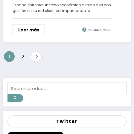
España enfrenta un freno económico debido a la con
gestión en su red eléctrica, impactando la…
Leer más
23 Junio, 2026
Paginación
1
2
de
entradas
Twitter