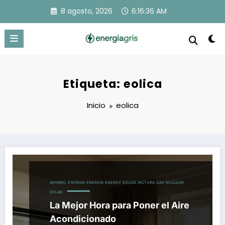
Saltar
8 agosto, 2026
6:16:37 AM
al
contenido
Etiqueta: eolica
Inicio
eolica
AHORRO
ENERGIA
ENERGÍA
ENERGY
EOLICA
FACTURA
GAS
NUCLEAR
SOLAR
La Mejor Hora para Poner el Aire
Acondicionado