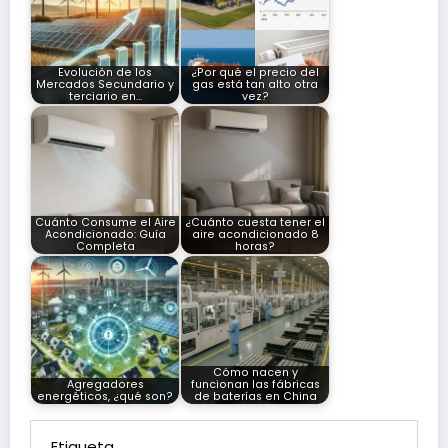
Evolución de los
¿Por qué el precio del
Mercados Secundario y
gas está tan alto otra
terciario en…
vez?
Cuánto Consume el Aire
¿Cuánto cuesta tener el
Acondicionado: Guía
aire acondicionado 8
Completa
horas?
Cómo nacen y
Agregadores
funcionan las fábricas
energéticos, ¿qué son?
de baterías en China
Etiqueta