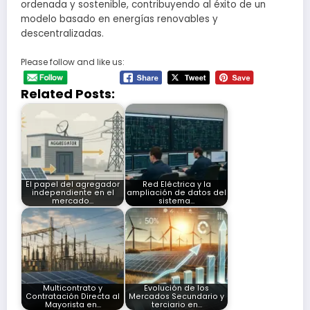
ordenada y sostenible, contribuyendo al éxito de un
modelo basado en energías renovables y
descentralizadas.
Please follow and like us:
Related Posts:
El papel del agregador
Red Eléctrica y la
independiente en el
ampliación de datos del
mercado…
sistema…
Multicontrato y
Evolución de los
Contratación Directa al
Mercados Secundario y
Mayorista en…
terciario en…