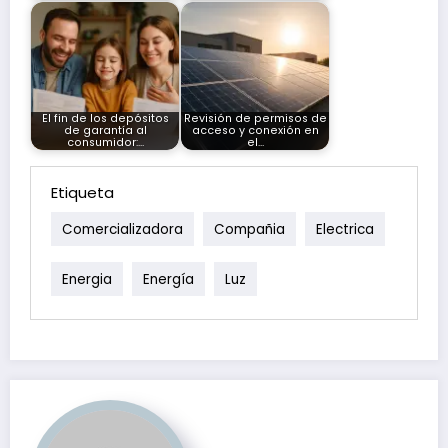
El fin de los depósitos
Revisión de permisos de
de garantía al
acceso y conexión en
consumidor:…
el…
Etiqueta
Comercializadora
Compañia
Electrica
Energia
Energía
Luz