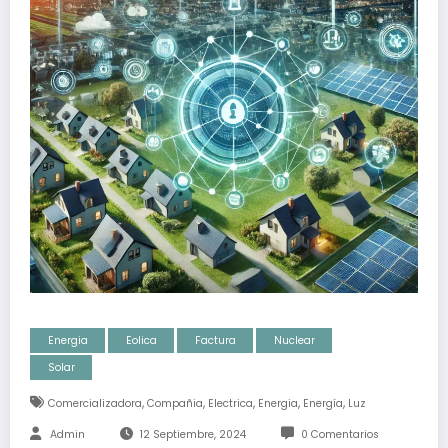
Energia
Eolica
Factura
Nuclear
Solar
,
,
,
,
,
Comercializadora
Compañia
Electrica
Energia
Energía
Luz
Admin
12 Septiembre, 2024
0 Comentarios