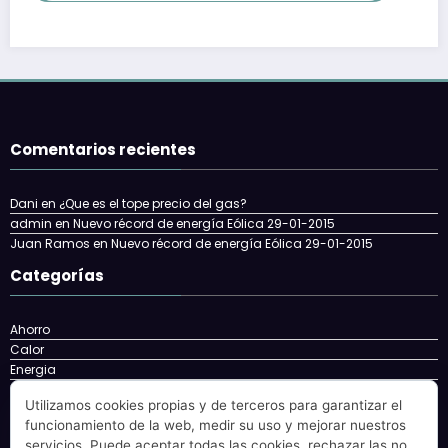
Comentarios recientes
Dani
en
¿Que es el tope precio del gas?
admin
en
Nuevo récord de energía Eólica 29-01-2015
Juan Ramos
en
Nuevo récord de energía Eólica 29-01-2015
Categorías
Ahorro
Calor
Energia
Energía
Utilizamos cookies propias y de terceros para garantizar el
energy
funcionamiento de la web, medir su uso y mejorar nuestros
Eolica
servicios. Puede aceptar todas las cookies, rechazar las no