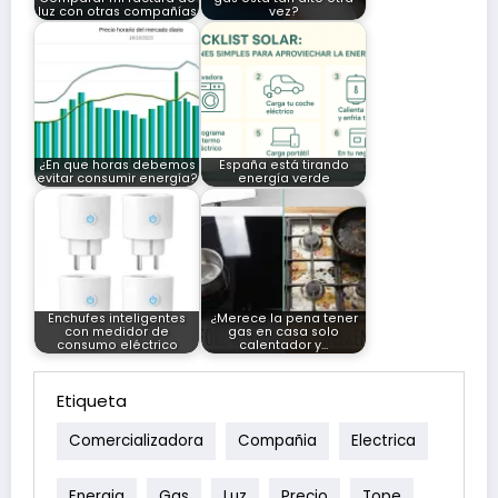
luz con otras compañías
vez?
¿En que horas debemos
España está tirando
evitar consumir energía?
energía verde
Enchufes inteligentes
¿Merece la pena tener
con medidor de
gas en casa solo
consumo eléctrico
calentador y…
Etiqueta
Comercializadora
Compañia
Electrica
Energia
Gas
Luz
Precio
Tope