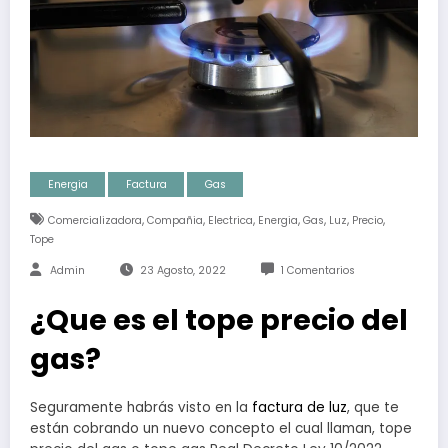
Energia
Factura
Gas
,
,
,
,
,
,
,
Comercializadora
Compañia
Electrica
Energia
Gas
Luz
Precio
Tope
Admin
23 Agosto, 2022
1 Comentarios
¿Que es el tope precio del
gas?
Seguramente habrás visto en la
factura de luz
, que te
están cobrando un nuevo concepto el cual llaman, tope