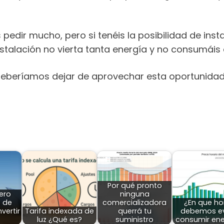
 pedir mucho, pero si tenéis la posibilidad de i
stalación no vierta tanta energía y no consumáis e
deberíamos dejar de aprovechar esta oportunidad 
Por qué pronto
ero
ninguna
s de
comercializadora
¿En que ho
vertir
Tarifa indexada de
querrá tu
debemos ev
luz ¿Qué es?
suministro
consumir ene