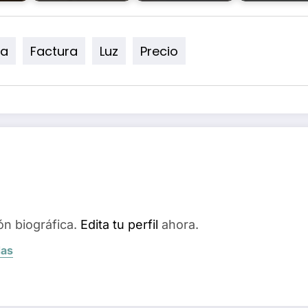
ía
Factura
Luz
Precio
ón biográfica.
Edita tu perfil
ahora.
das