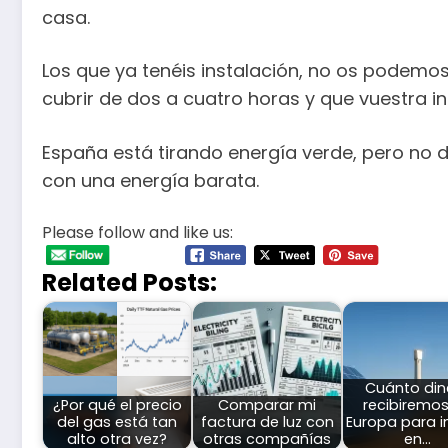
casa.
Los que ya tenéis instalación, no os podemos
cubrir de dos a cuatro horas y que vuestra in
España está tirando energía verde, pero no 
con una energía barata.
Please follow and like us:
Related Posts:
Cuánto din
¿Por qué el precio
Comparar mi
recibiremo
del gas está tan
factura de luz con
Europa para in
alto otra vez?
otras compañías
en…