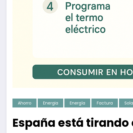
Ahorro
Energia
Energía
Factura
Sola
España está tirando