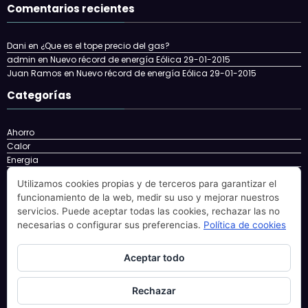
Comentarios recientes
Dani
en
¿Que es el tope precio del gas?
admin
en
Nuevo récord de energía Eólica 29-01-2015
Juan Ramos
en
Nuevo récord de energía Eólica 29-01-2015
Categorías
Ahorro
Calor
Energia
Energía
Utilizamos cookies propias y de terceros para garantizar el
energy
funcionamiento de la web, medir su uso y mejorar nuestros
Eolica
servicios. Puede aceptar todas las cookies, rechazar las no
Factura
necesarias o configurar sus preferencias.
Política de cookies
Gas
gatgets
Nuclear
Aceptar todo
Solar
Rechazar