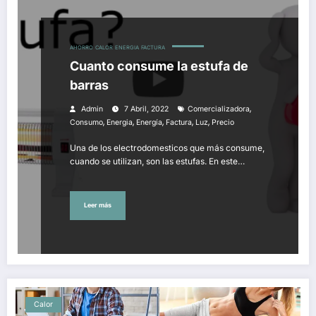
AHORRO
CALOR
ENERGIA
FACTURA
Cuanto consume la estufa de
barras
,
Admin
7 Abril, 2022
Comercializadora
,
,
,
,
,
Consumo
Energia
Energía
Factura
Luz
Precio
Una de los electrodomesticos que más consume,
cuando se utilizan, son las estufas. En este…
Leer más
Calor