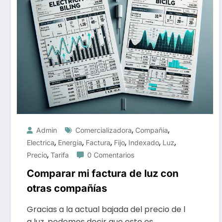
,
,
Admin
Comercializadora
Compañia
,
,
,
,
,
,
Electrica
Energia
Factura
Fijo
Indexado
Luz
,
Precio
Tarifa
0 Comentarios
Comparar mi factura de luz con
otras compañías
Gracias a la actual bajada del precio de l
a luz, podemos decir que este es…