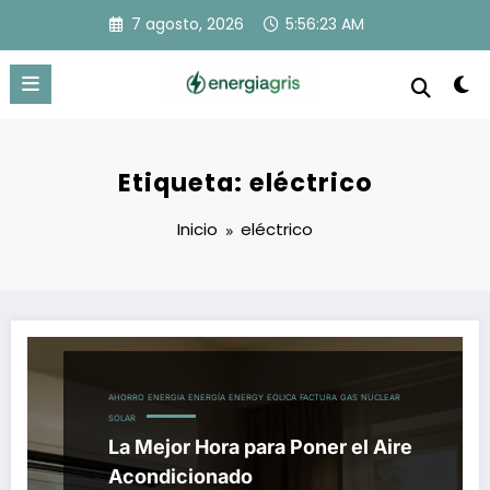
Saltar
7 agosto, 2026
5:56:24 AM
al
contenido
Etiqueta: eléctrico
Inicio
eléctrico
AHORRO
ENERGIA
ENERGÍA
ENERGY
EOLICA
FACTURA
GAS
NUCLEAR
SOLAR
La Mejor Hora para Poner el Aire
Acondicionado