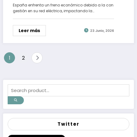
España enfrenta un freno económico debido a la con
gestión en su red eléctrica, impactando la…
Leer más
23 Junio, 2026
Paginación
1
2
de
entradas
Twitter