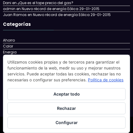
Dani
en
¿Que es el tope precio del gas?
admin
en
Nuevo récord de energía Eólica 29-01-2015
Juan Ramos
en
Nuevo récord de energía Eólica 29-01-2015
Categorías
Ahorro
Calor
Energia
Energía
Utilizamos cookies propias y de terceros para garantizar el
energy
funcionamiento de la web, medir su uso y mejorar nuestros
Eolica
servicios. Puede aceptar todas las cookies, rechazar las no
Factura
necesarias o configurar sus preferencias.
Política de cookies
Gas
gatgets
Nuclear
Aceptar todo
Solar
Rechazar
Configurar
Newscrunch - Revista y blog
WordPress
Tema 2026 | Funciona con
SpiceThemes