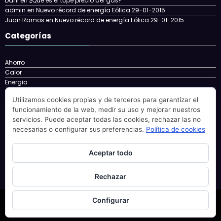
Dani
en
¿Que es el tope precio del gas?
admin
en
Nuevo récord de energía Eólica 29-01-2015
Juan Ramos
en
Nuevo récord de energía Eólica 29-01-2015
Categorías
Ahorro
Calor
Energia
Energía
Utilizamos cookies propias y de terceros para garantizar el
energy
funcionamiento de la web, medir su uso y mejorar nuestros
Eolica
servicios. Puede aceptar todas las cookies, rechazar las no
Factura
necesarias o configurar sus preferencias.
Política de cookies
Gas
gatgets
Nuclear
Aceptar todo
Solar
Rechazar
Configurar
Newscrunch - Revista y blog
WordPress
Tema 2026 | Funciona con
SpiceThemes