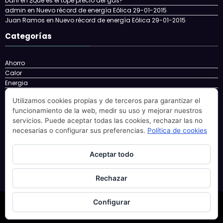
Dani
en
¿Que es el tope precio del gas?
admin
en
Nuevo récord de energía Eólica 29-01-2015
Juan Ramos
en
Nuevo récord de energía Eólica 29-01-2015
Categorías
Ahorro
Calor
Energia
Energía
Utilizamos cookies propias y de terceros para garantizar el
energy
funcionamiento de la web, medir su uso y mejorar nuestros
Eolica
servicios. Puede aceptar todas las cookies, rechazar las no
Factura
necesarias o configurar sus preferencias.
Política de cookies
Gas
gatgets
Nuclear
Aceptar todo
Solar
Rechazar
Configurar
Newscrunch - Revista y blog
WordPress
Tema 2026 | Funciona con
SpiceThemes