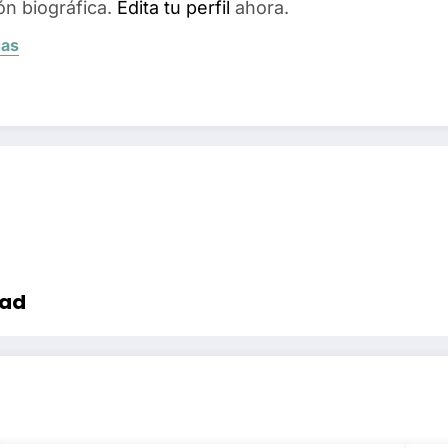
ón biográfica.
Edita tu perfil
ahora.
das
dad