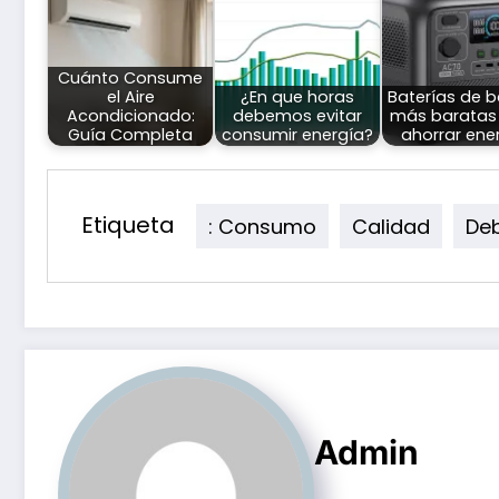
Cuánto Consume
el Aire
¿En que horas
Baterías de b
Acondicionado:
debemos evitar
más baratas
Guía Completa
consumir energía?
ahorrar ene
Etiqueta
: Consumo
Calidad
De
Admin