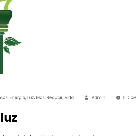
,
,
,
,
,
mos
Energia
Luz
Mas
Reducir
Vida
Admin
11 Dic
luz