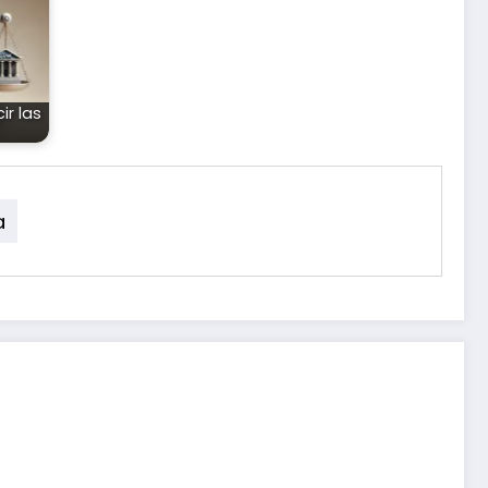
r las
a