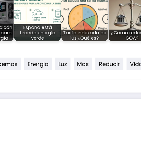
alcón
España está
 para
tirando energía
Tarifa indexada de
¿Como reduci
rgía
verde
luz ¿Qué es?
GOA?
bemos
Energia
Luz
Mas
Reducir
Vid