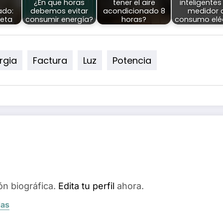
¿En que horas
tener el aire
inteligentes
ado:
debemos evitar
acondicionado 8
medidor 
eta
consumir energía?
horas?
consumo eléc
rgia
Factura
Luz
Potencia
ón biográfica.
Edita tu perfil
ahora.
das