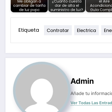
Me obligan a
¿Cuanto cuesta
el Aire
cambiar de tarifa
dar de alta el
Acondicion
de luz pvpc
suministro de luz?
Guía Compl
Etiqueta
Contratar
Electrica
Ene
Admin
Añade tu informaci
Ver Todas Las Entra