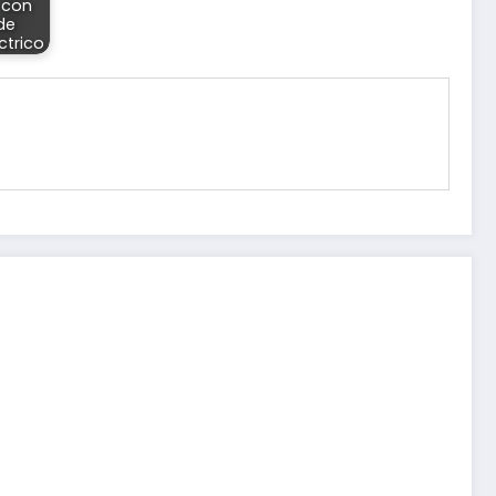
 con
de
trico