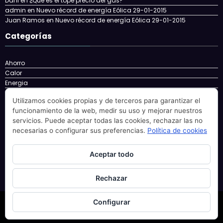
Dani
en
¿Que es el tope precio del gas?
admin
en
Nuevo récord de energía Eólica 29-01-2015
Juan Ramos
en
Nuevo récord de energía Eólica 29-01-2015
Categorías
Ahorro
Calor
Energia
Energía
Utilizamos cookies propias y de terceros para garantizar el
energy
funcionamiento de la web, medir su uso y mejorar nuestros
Eolica
servicios. Puede aceptar todas las cookies, rechazar las no
Factura
necesarias o configurar sus preferencias.
Política de cookies
Gas
gatgets
Nuclear
Aceptar todo
Solar
Rechazar
Configurar
Newscrunch - Revista y blog
WordPress
Tema 2026 | Funciona con
SpiceThemes